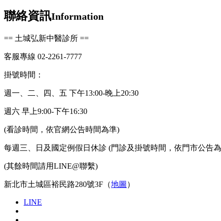
聯絡資訊
Information
== 土城弘新中醫診所 ==
客服專線 02-2261-7777
掛號時間：
週一、二、四、五 下午13:00-晚上20:30
週六 早上9:00-下午16:30
(看診時間，依官網公告時間為準)
每週三、日及國定例假日休診 (門診及掛號時間，依門市公告為
(其餘時間請用LINE@聯繫)
新北市土城區裕民路280號3F（
地圖
）
LINE