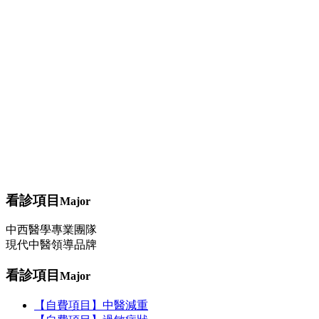
【健保項目】過敏症狀
健康資訊
其他
飲食
作息
運動
問與答
中藥調理
穴位埋線
減重問題
轉大人
過敏（三伏/三九貼）
看診項目
Major
中西醫學專業團隊
現代中醫領導品牌
看診項目
Major
【自費項目】中醫減重