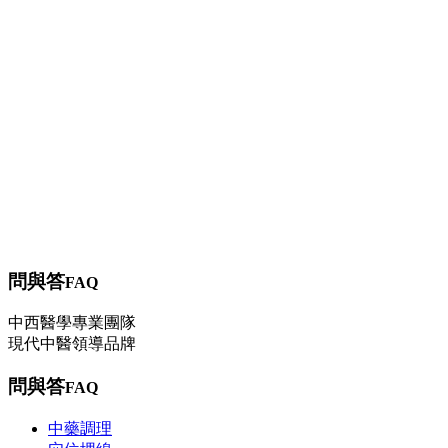
【健保項目】過敏症狀
健康資訊
其他
飲食
作息
運動
問與答
中藥調理
穴位埋線
減重問題
轉大人
過敏（三伏/三九貼）
問與答
FAQ
中西醫學專業團隊
現代中醫領導品牌
問與答
FAQ
中藥調理