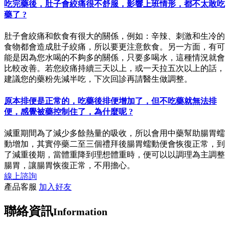
吃完藥後，肚子會絞痛很不舒服，影響上班情形，都不太敢吃
藥了 ?
肚子會絞痛和飲食有很大的關係，例如：辛辣、刺激和生冷的
食物都會造成肚子絞痛，所以要更注意飲食。另一方面，有可
能是因為您水喝的不夠多的關係，只要多喝水，這種情況就會
比較改善。若您絞痛持續三天以上，或一天拉五次以上的話，
建議您的藥粉先減半吃，下次回診再請醫生做調整。
原本排便是正常的，吃藥後排便增加了，但不吃藥就無法排
便，感覺被藥控制住了，為什麼呢 ?
減重期間為了減少多餘熱量的吸收，所以會用中藥幫助腸胃蠕
動增加，其實停藥二至三個禮拜後腸胃蠕動便會恢復正常，到
了減重後期，當體重降到理想體重時，便可以以調理為主調整
腸胃，讓腸胃恢復正常，不用擔心。
線上諮詢
產品客服
加入好友
聯絡資訊
Information