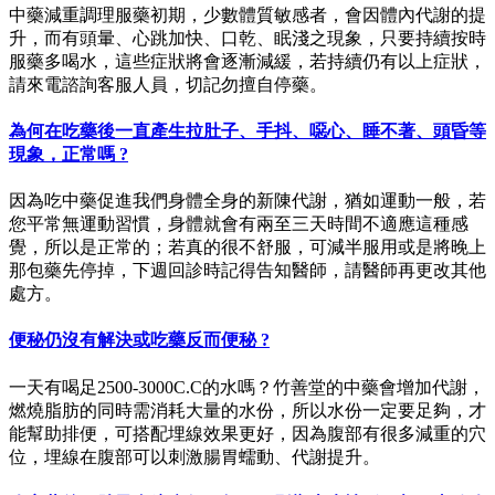
中藥減重調理服藥初期，少數體質敏感者，會因體內代謝的提
升，而有頭暈、心跳加快、口乾、眠淺之現象，只要持續按時
服藥多喝水，這些症狀將會逐漸減緩，若持續仍有以上症狀，
請來電諮詢客服人員，切記勿擅自停藥。
為何在吃藥後一直產生拉肚子、手抖、噁心、睡不著、頭昏等
現象，正常嗎 ?
因為吃中藥促進我們身體全身的新陳代謝，猶如運動一般，若
您平常無運動習慣，身體就會有兩至三天時間不適應這種感
覺，所以是正常的；若真的很不舒服，可減半服用或是將晚上
那包藥先停掉，下週回診時記得告知醫師，請醫師再更改其他
處方。
便秘仍沒有解決或吃藥反而便秘 ?
一天有喝足2500-3000C.C的水嗎？竹善堂的中藥會增加代謝，
燃燒脂肪的同時需消耗大量的水份，所以水份一定要足夠，才
能幫助排便，可搭配埋線效果更好，因為腹部有很多減重的穴
位，埋線在腹部可以刺激腸胃蠕動、代謝提升。