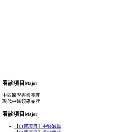
【健保項目】過敏症狀
健康資訊
其他
飲食
作息
運動
問與答
中藥調理
穴位埋線
減重問題
轉大人
過敏（三伏/三九貼）
看診項目
Major
中西醫學專業團隊
現代中醫領導品牌
看診項目
Major
【自費項目】中醫減重