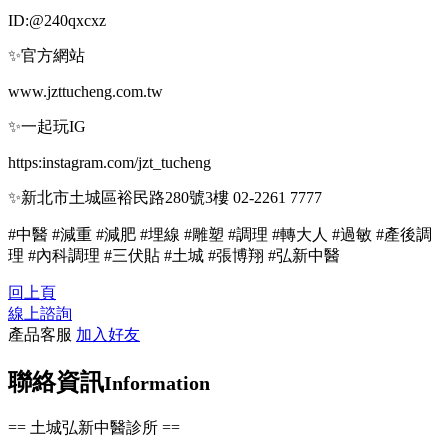
ID:@240qxcxz
✨官方網站
www.jzttucheng.com.tw
✨一起玩IG
https:instagram.com/jzt_tucheng
✨新北市土城區裕民路280號3樓 02-2261 7777
#中醫 #減重 #減肥 #埋線 #雕塑 #調理 #轉大人 #過敏 #產後調
理 #內科調理 #三伏貼 #土城 #張博翔 #弘新中醫
回上頁
線上諮詢
產品客服
加入好友
聯絡資訊
Information
== 土城弘新中醫診所 ==