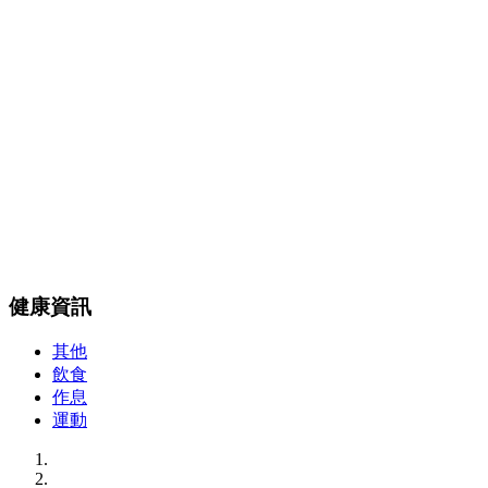
【健保項目】過敏症狀
健康資訊
其他
飲食
作息
運動
問與答
中藥調理
穴位埋線
減重問題
轉大人
過敏（三伏/三九貼）
健康資訊
其他
飲食
作息
運動